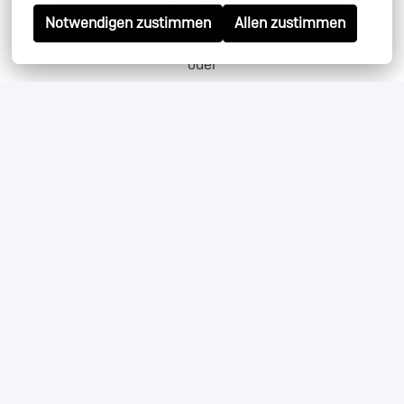
Bewerben
Notwendigen zustimmen
Allen zustimmen
oder
Apply with Indeed
nicht verfügbar
Cookies aktualisieren
Job teilen
Datenschutzinformationen