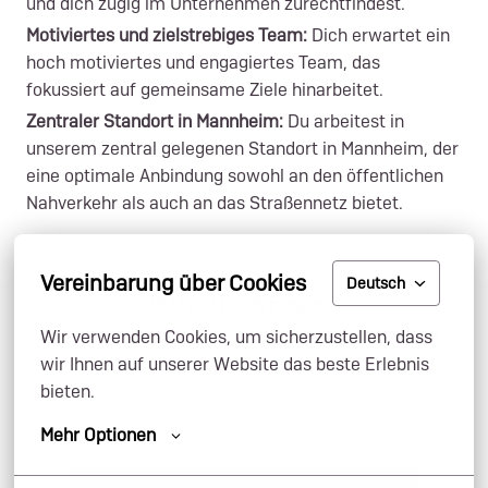
und dich zügig im Unternehmen zurechtfindest.
Motiviertes und zielstrebiges Team:
Dich erwartet ein
hoch motiviertes und engagiertes Team, das
fokussiert auf gemeinsame Ziele hinarbeitet.
Zentraler Standort in Mannheim:
Du arbeitest in
unserem zentral gelegenen Standort in Mannheim, der
eine optimale Anbindung sowohl an den öffentlichen
Nahverkehr als auch an das Straßennetz bietet.
Vereinbarung über Cookies
Deutsch
Du hast noch Fragen?
Das Team Human Resources hilft dir gerne weiter:
Wir verwenden Cookies, um sicherzustellen, dass 
wir Ihnen auf unserer Website das beste Erlebnis 
karriere@lindy.com
bieten.
Mehr Optionen